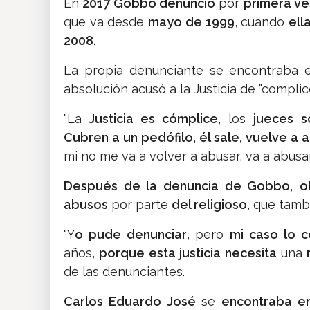
En
2017 Gobbo denunció
por
primera ve
que va desde
mayo de 1999
, cuando
ell
2008.
La propia denunciante se encontraba e
absolución acusó a la Justicia de "complic
"La
Justicia es cómplice
, los
jueces s
Cubren a un pedófilo,
él sale, vuelve a 
mi no me va a volver a abusar, va a abusa
Después de la denuncia de Gobbo
,
o
abusos
por parte
del religioso
, que tam
"Y
o pude denunciar
, pero
mi caso lo c
años,
porque esta justicia necesita
una
r
de las denunciantes.
Carlos Eduardo José
se
encontraba en