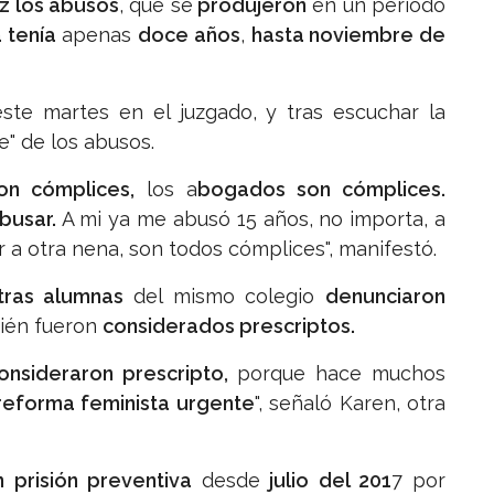
z los abusos
, que se
produjeron
en un período
a tenía
apenas
doce años
,
hasta noviembre de
ste martes en el juzgado, y tras escuchar la
e" de los abusos.
on cómplices,
los a
bogados son cómplices.
abusar.
A mi ya me abusó 15 años, no importa, a
r a otra nena, son todos cómplices", manifestó.
tras alumnas
del mismo colegio
denunciaron
bién fueron
considerados prescriptos.
onsideraron prescripto,
porque hace muchos
eforma feminista urgente
", señaló Karen, otra
 prisión preventiva
desde
julio del 201
7 por