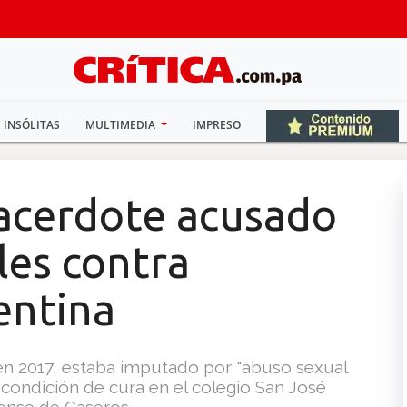
INSÓLITAS
MULTIMEDIA
IMPRESO
acerdote acusado
les contra
entina
en 2017, estaba imputado por "abuso sexual
condición de cura en el colegio San José
ense de Caseros.