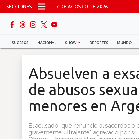
Pasar al contenido principal
SECCIONES
7 DE AGOSTO DE 2026
buscar
SUCESOS
NACIONAL
SHOW
DEPORTES
MUNDO
Sucesos
Nacional
Absuelven a exs
Política
de abusos sexua
Show
menores en Arg
Deportes
El acusado, que renunció al sacerdocio 
gravemente ultrajante" agravado por su 
Mundo
Obrero, ubicado en el municipio bonaer