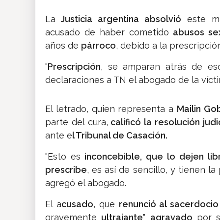
La
Justicia argentina absolvió
este ma
acusado de haber cometido
abusos se
años de
párroco
, debido a la prescripció
"
Prescripción
, se amparan atrás de es
declaraciones a TN el abogado de la vícti
El letrado, quien representa a
Mailin Go
parte del cura,
calificó la resolución judi
ante e
l Tribunal de Casación.
"Esto es
inconcebible, que lo dejen lib
prescribe
, es así de sencillo, y tienen la
agregó el abogado.
El a
cusado
, que
renunció al sacerdocio
gravemente
ultrajante
"
agravado
por s