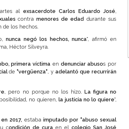
rtes al
exsacerdote Carlos Eduardo José
,
xuales
contra
menores de edad
durante sus
n de los hechos.
o,
nunca negó los hechos, nunca
", afirmó en
ma, Héctor Silveyra.
bbo, primera víctima
en
denunciar abuso
s por
cial
de
"vergüenza"
, y
adelantó que recurrirán
re
, pero no porque no los hizo.
La figura no
 posibilidad, no quieren,
la justicia no lo quiere
",
 en 2017,
estaba
imputado por "abuso sexual
u c
ondición de cura
en el
colegio San José