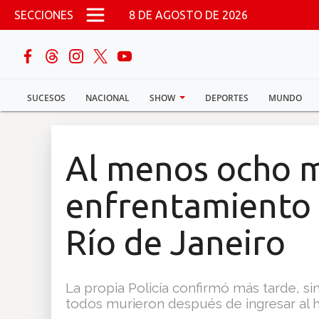
Pasar al contenido principal
SECCIONES
8 DE AGOSTO DE 2026
buscar
SUCESOS
NACIONAL
SHOW
DEPORTES
MUNDO
Sucesos
Nacional
Al menos ocho 
Política
enfrentamiento 
Show
Río de Janeiro
Deportes
La propia Policía confirmó más tarde, si
todos murieron después de ingresar al h
Mundo