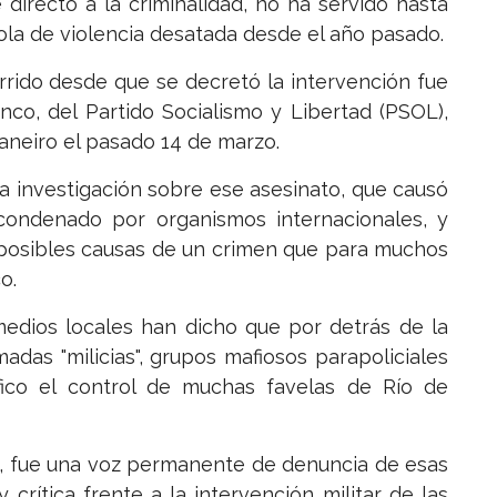
directo a la criminalidad, no ha servido hasta
ola de violencia desatada desde el año pasado.
rido desde que se decretó la intervención fue
anco, del Partido Socialismo y Libertad (PSOL),
Janeiro el pasado 14 de marzo.
a investigación sobre ese asesinato, que causó
condenado por organismos internacionales, y
 posibles causas de un crimen que para muchos
o.
medios locales han dicho que por detrás de la
adas "milicias", grupos mafiosos parapoliciales
ico el control de muchas favelas de Río de
d, fue una voz permanente de denuncia de esas
crítica frente a la intervención militar de las