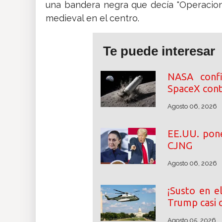
una bandera negra que decía "Operacion
medieval en el centro.
Te puede interesar
NASA conf
SpaceX cont
Agosto 06, 2026
EE.UU. pone
CJNG
Agosto 06, 2026
¡Susto en e
Trump casi 
Agosto 05, 2026