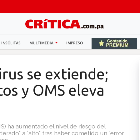
INSÓLITAS
MULTIMEDIA
IMPRESO
irus se extiende;
os y OMS eleva
S) ha aumentado el nivel de riesgo del
rado” a “alto” tras haber cometido un “error
res.