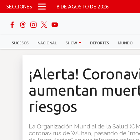
Pasar al contenido principal
SECCIONES
8 DE AGOSTO DE 2026
buscar
SUCESOS
NACIONAL
SHOW
DEPORTES
MUNDO
Sucesos
Nacional
¡Alerta! Coronav
Política
aumentan muert
Show
riesgos
Deportes
La Organización Mundial de la Salud (OM
coronavirus de Wuhan, pasando de “mode
Mundo
de formulación” en sus informes anterio