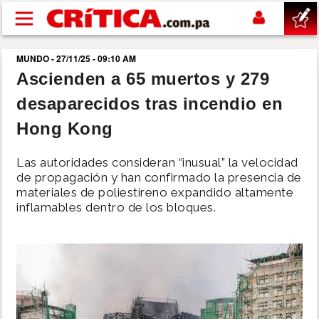
Pasar al contenido principal
MUNDO - 27/11/25 - 09:10 AM
buscar
Ascienden a 65 muertos y 279
desaparecidos tras incendio en
SUCESOS
Hong Kong
NACIONAL
Las autoridades consideran “inusual” la velocidad
de propagación y han confirmado la presencia de
POLÍTICA
materiales de poliestireno expandido altamente
inflamables dentro de los bloques.
SHOW
DEPORTES
MUNDO