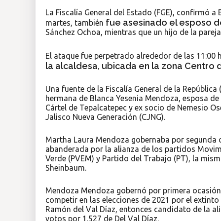
La Fiscalía General del Estado (FGE), confirmó a
fue asesinado el esposo de
martes, también
Sánchez Ochoa, mientras que un hijo de la pareja
El ataque fue perpetrado alrededor de las 11:00 h
la alcaldesa, ubicada en la zona Centro
Una fuente de la Fiscalía General de la Repúbli
hermana de Blanca Yesenia Mendoza, esposa de Jua
Cártel de Tepalcatepec y ex socio de Nemesio Os
Jalisco Nueva Generación (CJNG).
Martha Laura Mendoza gobernaba por segunda oca
abanderada por la alianza de los partidos Movim
Verde (PVEM) y Partido del Trabajo (PT), la mism
Sheinbaum.
Mendoza Mendoza gobernó por primera ocasión Te
competir en las elecciones de 2021 por el extinto
Ramón del Val Díaz, entonces candidato de la 
votos por 1.527 de Del Val Díaz.