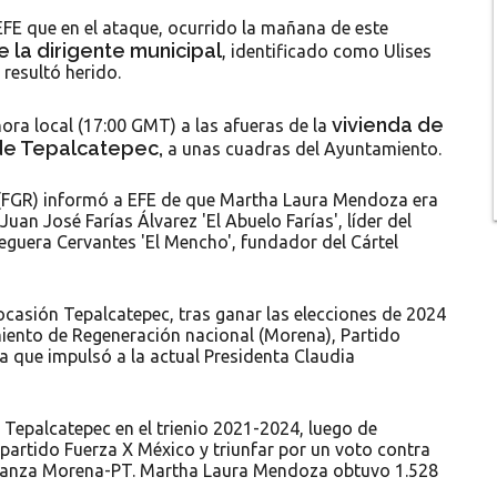
 EFE que en el ataque, ocurrido la mañana de este
 la dirigente municipal
, identificado como Ulises
 resultó herido.
vivienda de
ora local (17:00 GMT) a las afueras de la
 de Tepalcatepec,
a unas cuadras del Ayuntamiento.
ca (FGR) informó a EFE de que Martha Laura Mendoza era
n José Farías Álvarez 'El Abuelo Farías', líder del
eguera Cervantes 'El Mencho', fundador del Cártel
sión Tepalcatepec, tras ganar las elecciones de 2024
iento de Regeneración nacional (Morena), Partido
a que impulsó a la actual Presidenta Claudia
palcatepec en el trienio 2021-2024, luego de
 partido Fuerza X México y triunfar por un voto contra
alianza Morena-PT. Martha Laura Mendoza obtuvo 1.528