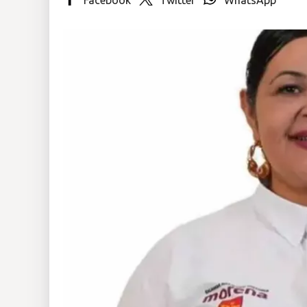
Insólitas
Multimedia
Impreso