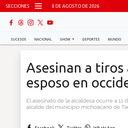
Pasar al contenido principal
SECCIONES
8 DE AGOSTO DE 2026
buscar
SUCESOS
NACIONAL
SHOW
DEPORTES
MUNDO
Sucesos
Nacional
Asesinan a tiros 
Política
esposo en occid
Show
El asesinato de la alcaldesa ocurre a 11 
Deportes
alcalde del municipio michoacano de T
Mundo
Facebook
Twitter
WhatsApp