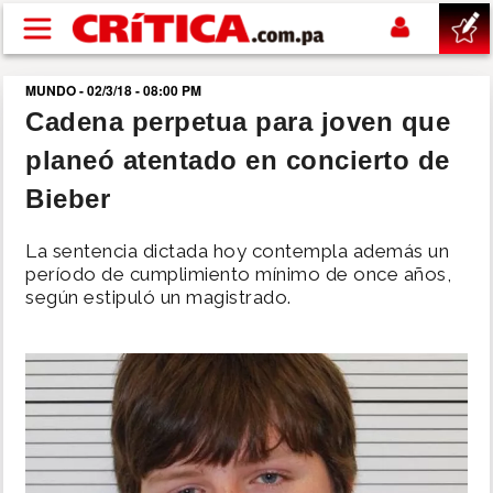
Pasar al contenido principal
MUNDO - 02/3/18 - 08:00 PM
buscar
Cadena perpetua para joven que
planeó atentado en concierto de
SUCESOS
Bieber
NACIONAL
La sentencia dictada hoy contempla además un
período de cumplimiento mínimo de once años,
POLÍTICA
según estipuló un magistrado.
SHOW
DEPORTES
MUNDO