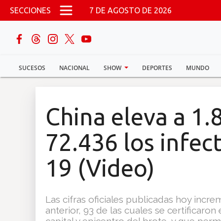
Pasar al contenido principal
SECCIONES
7 DE AGOSTO DE 2026
buscar
SUCESOS
NACIONAL
SHOW
DEPORTES
MUNDO
Sucesos
Nacional
China eleva a 1.
Política
72.436 los infe
Show
19 (Video)
Deportes
Las cifras oficiales publicadas hoy incr
anterior, 93 de las cuales se certificaro
Mundo
capital y epicentro del brote, y que pe