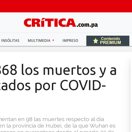
INSÓLITAS
MULTIMEDIA
IMPRESO
868 los muertos y a
ctados por COVID-
ementan en 98 las muertes respecto al día
n en la provincia de Hubei, de la que Wuhan es
rmanece en cuarentena desde el pasado 23 de