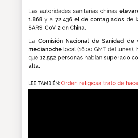
Las autoridades sanitarias chinas
elevar
1.868
y a
72.436 el de contagiados
de l
SARS-CoV-2 en China.
La
Comisión Nacional de Sanidad de 
medianoche
local (16.00 GMT del lunes),
que
12.552 personas
habían
superado co
alta.
Orden religiosa trató de hac
LEE TAMBIÉN: