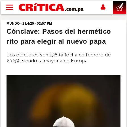
Pasar al contenido principal
MUNDO - 21/4/25 - 02:57 PM
buscar
Cónclave: Pasos del hermético
rito para elegir al nuevo papa
SUCESOS
Los electores son 138 (a fecha de febrero de
NACIONAL
2025), siendo la mayoría de Europa.
POLÍTICA
SHOW
DEPORTES
MUNDO