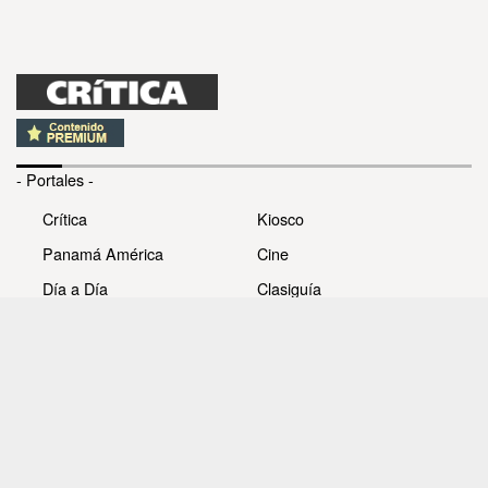
- Portales -
Crítica
Kiosco
Panamá América
Cine
Día a Día
Clasiguía
Mujer
Prémiate
Recetas
Impresora Pacífico
- Redes sociales -