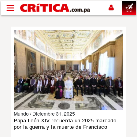
Pasar al contenido principal
buscar
SUCESOS
NACIONAL
POLÍTICA
SHOW
Mundo /
Diciembre 31, 2025
DEPORTES
Papa León XIV recuerda un 2025 marcado
por la guerra y la muerte de Francisco
MUNDO