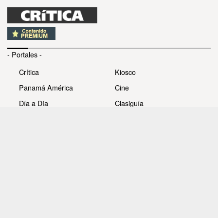
- Portales -
Crítica
Kiosco
Panamá América
Cine
Día a Día
Clasiguía
Mujer
Prémiate
Recetas
Impresora Pacífico
- Redes sociales -
Noticias
Whatsappcri
Videos
Galerías