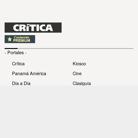
- Portales -
Crítica
Kiosco
Panamá América
Cine
Día a Día
Clasiguía
Mujer
Prémiate
Recetas
Impresora Pacífico
- Redes sociales -