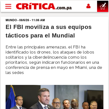
Pasar al contenido principal
MUNDO - 08/6/26 - 11:06 AM
buscar
El FBI moviliza a sus equipos
tácticos para el Mundial
SUCESOS
Entre las principales amenazas, el FBI ha
NACIONAL
identificado los drones, los ataques de lobos
solitarios y la ciberdelincuencia como los
prioritarios, según indicaron funcionarios en una
POLÍTICA
conferencia de prensa en mayo en Miami, una de
las sedes
SHOW
DEPORTES
MUNDO