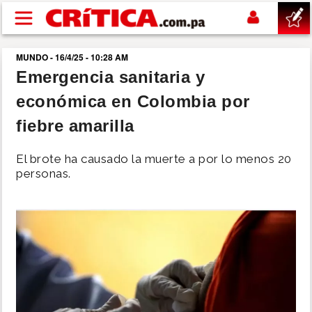
Pasar al contenido principal
MUNDO - 16/4/25 - 10:28 AM
buscar
Emergencia sanitaria y
económica en Colombia por
SUCESOS
fiebre amarilla
NACIONAL
El brote ha causado la muerte a por lo menos 20
personas.
POLÍTICA
SHOW
DEPORTES
MUNDO