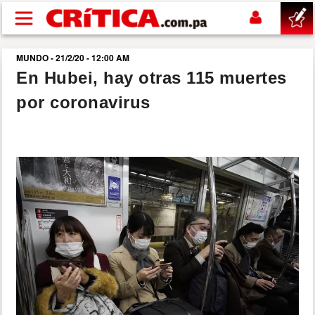
Pasar al contenido principal
MUNDO - 21/2/20 - 12:00 AM
buscar
En Hubei, hay otras 115 muertes
por coronavirus
SUCESOS
NACIONAL
POLÍTICA
SHOW
DEPORTES
MUNDO