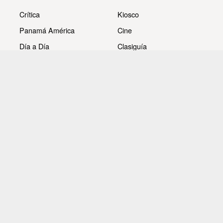
Crítica
Kiosco
Panamá América
Cine
Día a Día
Clasiguía
Mujer
Prémiate
Recetas
Impresora Pacífico
- Redes sociales -
Noticias
Whatsappcri
Videos
Galerías
Todos los derechos reservados Editora Panamá América
S.A. - Ciudad de Panamá - Panamá 2026.
Prohibida su reproducción total o parcial, sin autorización
escrita de su titular.