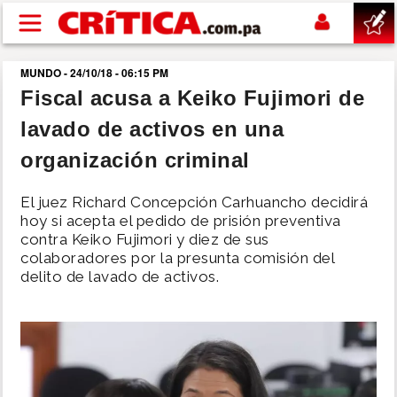
Pasar al contenido principal
MUNDO - 24/10/18 - 06:15 PM
buscar
Fiscal acusa a Keiko Fujimori de
lavado de activos en una
SUCESOS
organización criminal
NACIONAL
El juez Richard Concepción Carhuancho decidirá
hoy si acepta el pedido de prisión preventiva
POLÍTICA
contra Keiko Fujimori y diez de sus
colaboradores por la presunta comisión del
delito de lavado de activos.
SHOW
DEPORTES
MUNDO