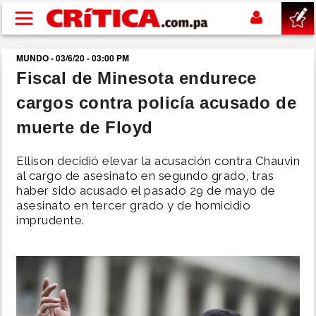
Pasar al contenido principal
MUNDO - 03/6/20 - 03:00 PM
buscar
Fiscal de Minesota endurece
cargos contra policía acusado de
SUCESOS
muerte de Floyd
NACIONAL
Ellison decidió elevar la acusación contra Chauvin
al cargo de asesinato en segundo grado, tras
POLÍTICA
haber sido acusado el pasado 29 de mayo de
asesinato en tercer grado y de homicidio
imprudente.
SHOW
DEPORTES
MUNDO