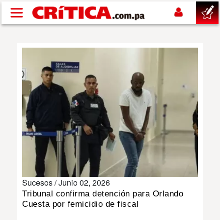
Pasar al contenido principal
buscar
SUCESOS
NACIONAL
POLÍTICA
SHOW
Sucesos /
Junio 02, 2026
DEPORTES
Tribunal confirma detención para Orlando
Cuesta por femicidio de fiscal
MUNDIAL 2026