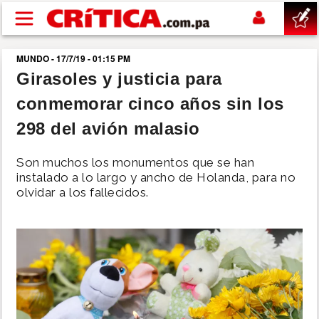
Pasar al contenido principal
MUNDO - 17/7/19 - 01:15 PM
buscar
Girasoles y justicia para
conmemorar cinco años sin los
SUCESOS
298 del avión malasio
NACIONAL
Son muchos los monumentos que se han
instalado a lo largo y ancho de Holanda, para no
POLÍTICA
olvidar a los fallecidos.
SHOW
DEPORTES
MUNDO