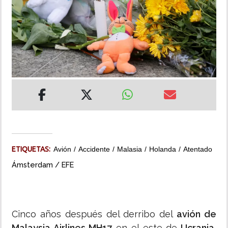
INSÓLITAS
MULTIMEDIA
IMPRESO
ETIQUETAS:
Avión
Accidente
Malasia
Holanda
Atentado
Ámsterdam / EFE
Cinco años después del derribo del
avión de
Malaysia Airlines MH17
en el este de
Ucrania
,