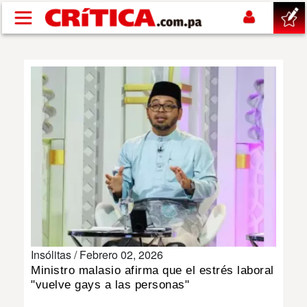
Pasar al contenido principal
buscar
SUCESOS
NACIONAL
POLÍTICA
SHOW
Insólitas /
Febrero 02, 2026
DEPORTES
Ministro malasio afirma que el estrés laboral
"vuelve gays a las personas"
MUNDO