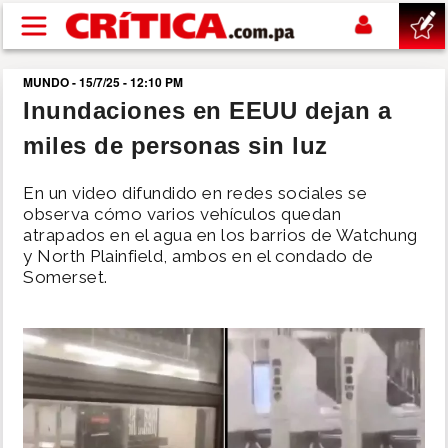
Pasar al contenido principal
MUNDO - 15/7/25 - 12:10 PM
buscar
Inundaciones en EEUU dejan a
miles de personas sin luz
SUCESOS
En un video difundido en redes sociales se
NACIONAL
observa cómo varios vehículos quedan
atrapados en el agua en los barrios de Watchung
y North Plainfield, ambos en el condado de
POLÍTICA
Somerset.
SHOW
DEPORTES
MUNDO