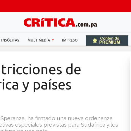
INSÓLITAS
MULTIMEDIA
IMPRESO
stricciones de
ica y países
to Speranza, ha firmado una nueva ordenanza
ctivas especiales previstas para Sudáfrica y los
italiano en una nota.