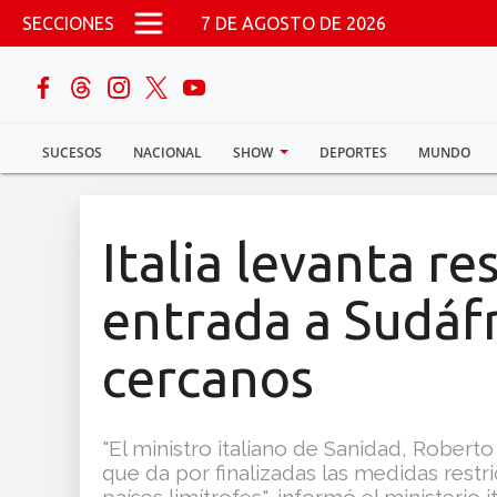
Pasar al contenido principal
SECCIONES
7 DE AGOSTO DE 2026
buscar
SUCESOS
NACIONAL
SHOW
DEPORTES
MUNDO
Sucesos
Nacional
Italia levanta re
Política
entrada a Sudáfr
Show
cercanos
Deportes
"El ministro italiano de Sanidad, Rober
que da por finalizadas las medidas restri
Mundo
países limítrofes", informó el ministerio 