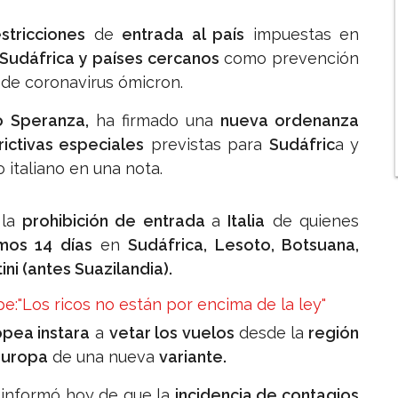
estricciones
de
entrada al país
impuestas en
Sudáfrica y
países cercanos
como prevención
 de coronavirus ómicron.
o Speranza,
ha firmado una
nueva ordenanza
ictivas especiales
previstas para
Sudáfric
a y
io italiano en una nota.
la
prohibición de entrada
a
Italia
de quienes
imos 14 días
en
Sudáfrica, Lesoto, Botsuana,
i (antes Suazilandia).
e:"Los ricos no están por encima de la ley"
pea instara
a
vetar los vuelos
desde la
región
Europa
de una nueva
variante.
informó hoy de que la
incidencia de contagios