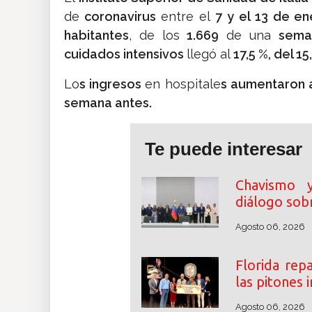
de
coronavirus
entre el
7 y el 13 de e
habitantes
, de los
1.669
de una
sema
cuidados intensivos
llegó al
17,5 %, del 15
Lo
s ingresos
en hospitale
s aumentaron a
semana antes.
Te puede interesar
Chavismo y 
diálogo sobr
Agosto 06, 2026
Florida rep
las pitones
Agosto 06, 2026