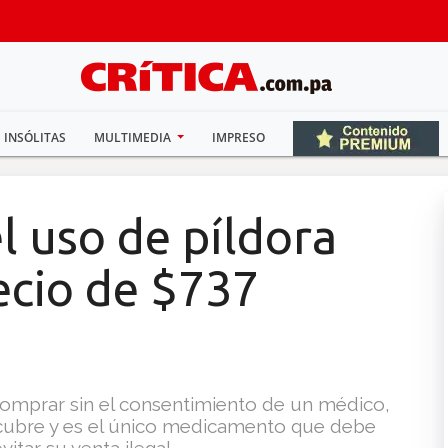
INSÓLITAS
MULTIMEDIA
IMPRESO
l uso de píldora
ecio de $737
omprar sin el consentimiento de un médico,
cubre y es el único medicamento que debe
itar su venta ilegal.