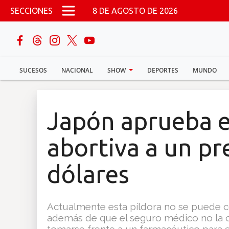
Pasar al contenido principal
SECCIONES
8 DE AGOSTO DE 2026
buscar
SUCESOS
NACIONAL
SHOW
DEPORTES
MUNDO
Sucesos
Nacional
Japón aprueba e
Política
abortiva a un pr
Show
dólares
Deportes
Actualmente esta píldora no se puede c
además de que el seguro médico no la 
Mundo
tomarse frente a un farmacéutico para ev