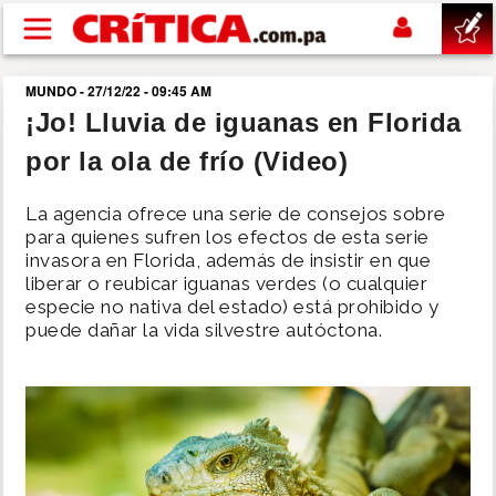
Pasar al contenido principal
MUNDO - 27/12/22 - 09:45 AM
buscar
¡Jo! Lluvia de iguanas en Florida
por la ola de frío (Video)
SUCESOS
La agencia ofrece una serie de consejos sobre
NACIONAL
para quienes sufren los efectos de esta serie
invasora en Florida, además de insistir en que
liberar o reubicar iguanas verdes (o cualquier
POLÍTICA
especie no nativa del estado) está prohibido y
puede dañar la vida silvestre autóctona.
SHOW
DEPORTES
MUNDO