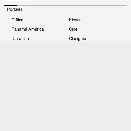
- Portales -
Crítica
Kiosco
Panamá América
Cine
Día a Día
Clasiguía
Mujer
Prémiate
Recetas
Impresora Pacífico
- Redes sociales -
Noticias
Whatsappcri
Videos
Galerías
Todos los derechos reservados Editora Panamá América
S.A. - Ciudad de Panamá - Panamá 2026.
Prohibida su reproducción total o parcial, sin autorización
escrita de su titular.