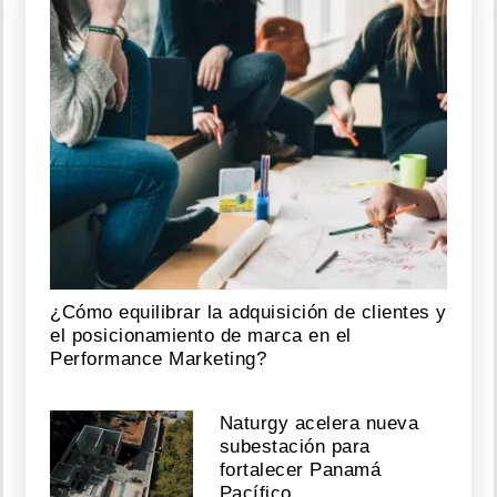
esta
publicación
en
Instagram
n
bl
c
c
par
d
Cri
c
P
n
má 
cri
c
p
U
m
2)
o
¿Cómo equilibrar la adquisición de clientes y
el posicionamiento de marca en el
Performance Marketing?
Naturgy acelera nueva
subestación para
fortalecer Panamá
Pacífico