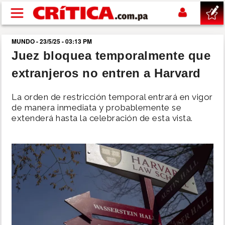
Pasar al contenido principal
MUNDO - 23/5/25 - 03:13 PM
buscar
Juez bloquea temporalmente que
extranjeros no entren a Harvard
SUCESOS
La orden de restricción temporal entrará en vigor
NACIONAL
de manera inmediata y probablemente se
extenderá hasta la celebración de esta vista.
POLÍTICA
SHOW
DEPORTES
MUNDO