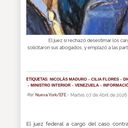
El juez sí rechazó desestimar los c
solicitaron sus abogados, y emplazó a las par
ETIQUETAS:
NICOLÁS MADURO
CILIA FLORES
D
MINISTRO INTERIOR
VENEZUELA
INFORMACI
Martes 07 de Abril de 2026
Por:
Nueva York/EFE
-
El juez federal a cargo del caso cont