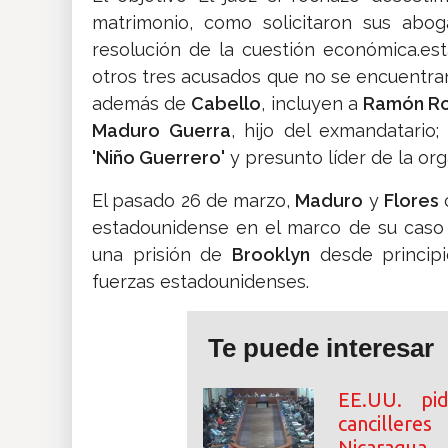
matrimonio, como solicitaron sus abo
resolución de la cuestión económica.est
otros tres acusados que no se encuentran
además de
Cabello
, incluyen a
Ramón Ro
Maduro Guerra
, hijo del exmandatario
'Niño Guerrero'
y presunto líder de la or
El pasado 26 de marzo,
Maduro
y
Flores
c
estadounidense en el marco de su cas
una prisión de
Brooklyn
desde principi
fuerzas estadounidenses.
Te puede interesar
EE.UU. p
cancillere
Nicaragua