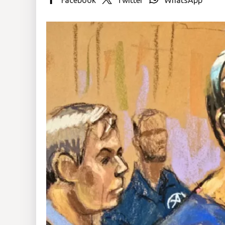
Insólitas
Multimedia
Impreso