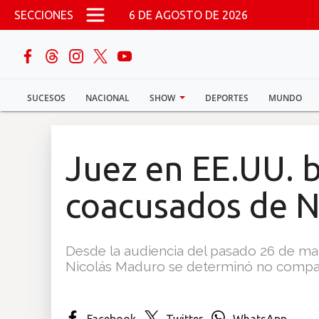
Pasar al contenido principal
SECCIONES
6 DE AGOSTO DE 2026
buscar
SUCESOS
NACIONAL
SHOW
DEPORTES
MUNDO
Sucesos
Nacional
Juez en EE.UU. 
Política
coacusados de N
Show
Desde la audiencia del pasado 26 de ma
Deportes
Nicolás Maduro se determinó no compar
Mundo
Facebook
Twitter
WhatsApp