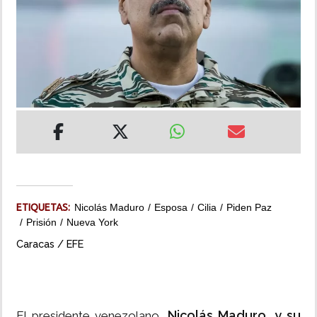
INSÓLITAS
MULTIMEDIA
IMPRESO
ETIQUETAS:
Nicolás Maduro
Esposa
Cilia
Piden Paz
Prisión
Nueva York
Caracas / EFE
Nicolás Maduro, y su
El presidente venezolano,