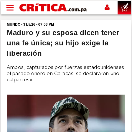
Pasar al contenido principal
MUNDO - 31/5/26 - 07:03 PM
buscar
Maduro y su esposa dicen tener
una fe única; su hijo exige la
SUCESOS
liberación
NACIONAL
Ambos, capturados por fuerzas estadounidenses
el pasado enero en Caracas, se declararon «no
POLÍTICA
culpables».
SHOW
DEPORTES
MUNDO