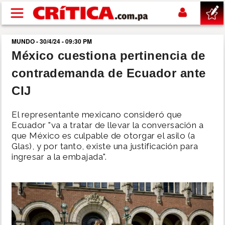
Pasar al contenido principal
MUNDO - 30/4/24 - 09:30 PM
buscar
México cuestiona pertinencia de
contrademanda de Ecuador ante
SUCESOS
CIJ
NACIONAL
El representante mexicano consideró que
Ecuador "va a tratar de llevar la conversación a
POLÍTICA
que México es culpable de otorgar el asilo (a
Glas), y por tanto, existe una justificación para
ingresar a la embajada".
SHOW
DEPORTES
MUNDO