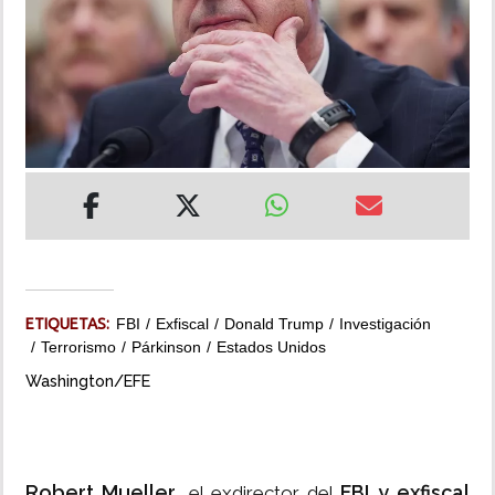
INSÓLITAS
MULTIMEDIA
IMPRESO
ETIQUETAS:
FBI
Exfiscal
Donald Trump
Investigación
Terrorismo
Párkinson
Estados Unidos
Washington/EFE
Robert Mueller
FBI y exfiscal
, el exdirector del