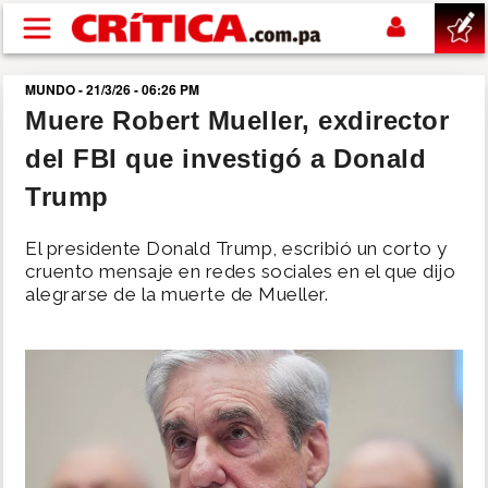
Pasar al contenido principal
MUNDO - 21/3/26 - 06:26 PM
buscar
Muere Robert Mueller, exdirector
del FBI que investigó a Donald
SUCESOS
Trump
NACIONAL
El presidente Donald Trump, escribió un corto y
cruento mensaje en redes sociales en el que dijo
POLÍTICA
alegrarse de la muerte de Mueller.
SHOW
DEPORTES
MUNDO