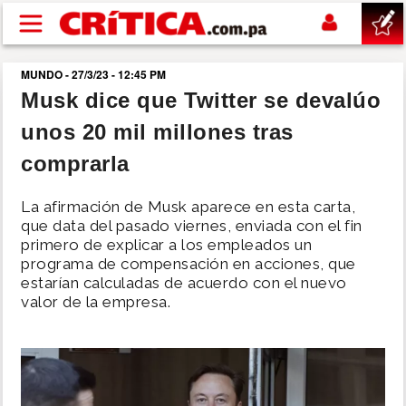
Pasar al contenido principal
MUNDO - 27/3/23 - 12:45 PM
buscar
Musk dice que Twitter se devalúo
unos 20 mil millones tras
SUCESOS
comprarla
NACIONAL
La afirmación de Musk aparece en esta carta,
que data del pasado viernes, enviada con el fin
POLÍTICA
primero de explicar a los empleados un
programa de compensación en acciones, que
estarían calculadas de acuerdo con el nuevo
SHOW
valor de la empresa.
DEPORTES
MUNDO