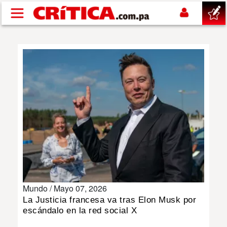
Pasar al contenido principal
buscar
SUCESOS
NACIONAL
POLÍTICA
SHOW
Mundo /
Mayo 07, 2026
DEPORTES
La Justicia francesa va tras Elon Musk por
escándalo en la red social X
MUNDO