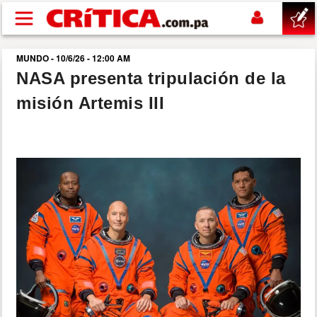
Pasar al contenido principal
MUNDO - 10/6/26 - 12:00 AM
buscar
NASA presenta tripulación de la
misión Artemis III
SUCESOS
NACIONAL
POLÍTICA
SHOW
DEPORTES
MUNDO