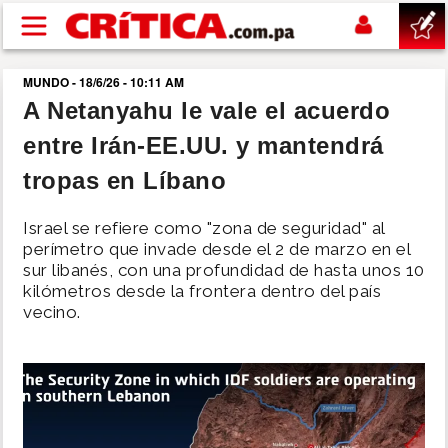
Pasar al contenido principal
MUNDO - 18/6/26 - 10:11 AM
buscar
A Netanyahu le vale el acuerdo
entre Irán-EE.UU. y mantendrá
SUCESOS
tropas en Líbano
NACIONAL
Israel se refiere como "zona de seguridad" al
perímetro que invade desde el 2 de marzo en el
POLÍTICA
sur libanés, con una profundidad de hasta unos 10
kilómetros desde la frontera dentro del país
vecino.
SHOW
DEPORTES
MUNDO