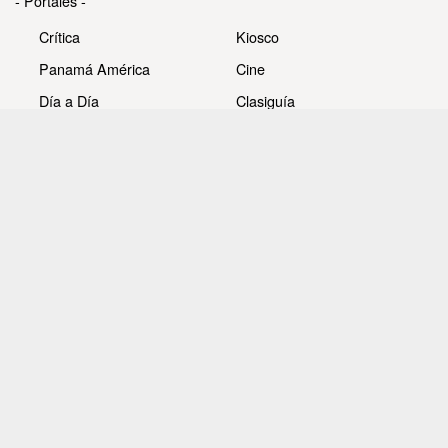
- Portales -
Crítica
Kiosco
Panamá América
Cine
Día a Día
Clasiguía
Mujer
Prémiate
Recetas
Impresora Pacífico
- Redes sociales -
Noticias
Whatsappcri
Videos
Galerías
Todos los derechos reservados Editora Panamá América
S.A. - Ciudad de Panamá - Panamá 2026.
Prohibida su reproducción total o parcial, sin autorización
escrita de su titular.