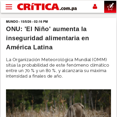
Pasar al contenido principal
MUNDO - 15/5/26 - 02:16 PM
buscar
ONU: 'El Niño' aumenta la
inseguridad alimentaria en
SUCESOS
América Latina
NACIONAL
La Organización Meteorológica Mundial (OMM)
sitúa la probabilidad de este fenómeno climático
POLÍTICA
entre un 70 % y un 80 %, y alcanzaría su máxima
intensidad a finales de año.
SHOW
DEPORTES
MUNDO