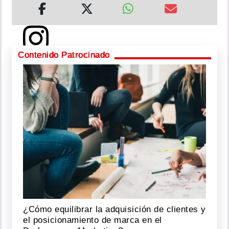
Contenido Patrocinado
Ver
esta
publicación
en
Instagram
n
bl
c
c
par
d
Cri
c
P
n
má 
cri
c
p
U
m
2)
o
¿Cómo equilibrar la adquisición de clientes y
el posicionamiento de marca en el