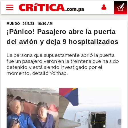
Pasar al contenido principal
MUNDO - 26/5/23 - 10:30 AM
buscar
¡Pánico! Pasajero abre la puerta
del avión y deja 9 hospitalizados
SUCESOS
La persona que supuestamente abrió la puerta
NACIONAL
fue un pasajero varón en la treintena que ha sido
detenido y está siendo investigado por el
momento, detalló Yonhap.
POLÍTICA
SHOW
DEPORTES
MUNDO