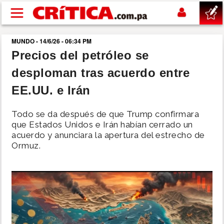
Pasar al contenido principal
MUNDO - 14/6/26 - 06:34 PM
buscar
Precios del petróleo se
desploman tras acuerdo entre
SUCESOS
EE.UU. e Irán
NACIONAL
Todo se da después de que Trump confirmara
que Estados Unidos e Irán habían cerrado un
POLÍTICA
acuerdo y anunciara la apertura del estrecho de
Ormuz.
SHOW
DEPORTES
MUNDO