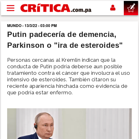
Pasar al contenido principal
MUNDO - 13/3/22 - 03:00 PM
buscar
Putin padecería de demencia,
Parkinson o "ira de esteroides"
SUCESOS
Personas cercanas al Kremlin indican que la
NACIONAL
conducta de Putin podría deberse aun posible
tratamiento contra el cáncer que involucra el uso
intensivo de esteroides. También citaron su
POLÍTICA
reciente apariencia hinchada como evidencia de
que podría estar enfermo.
SHOW
DEPORTES
MUNDO