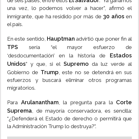
El Salvador
de seis países, entre ellos
. “Ya ganamos
una vez, lo podemos volver a hacer”, afirmó el
30 años
inmigrante, que ha residido por más de
en
el país.
Hauptman
En este sentido,
advirtió que poner fin al
TPS
sería “el mayor esfuerzo de
Estados
‘desdocumentación’ en la historia de
Unidos
Supremo
” y que, si el
da luz verde al
Trump
Gobierno de
, este no se detendrá en sus
esfuerzos y buscará eliminar otros programas
migratorios.
Arulanantham
Corte
Para
, la pregunta para la
Suprema
, de mayoría conservadora, es sencilla:
“¿Defenderá el Estado de derecho o permitirá que
la Administración Trump lo destruya?”.