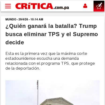
Pasar al contenido principal
MUNDO - 29/4/26 - 10:14 AM
buscar
¿Quién ganará la batalla? Trump
busca eliminar TPS y el Supremo
SUCESOS
decide
NACIONAL
Esta es la primera vez que la máxima corte
estadounidense escucha una demanda
POLÍTICA
relacionada con el programa TPS, que protege
de la deportación.
SHOW
DEPORTES
MUNDO