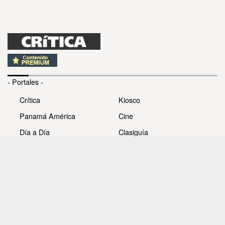
- Portales -
Crítica
Kiosco
Panamá América
Cine
Día a Día
Clasiguía
Mujer
Prémiate
Recetas
Impresora Pacífico
- Redes sociales -