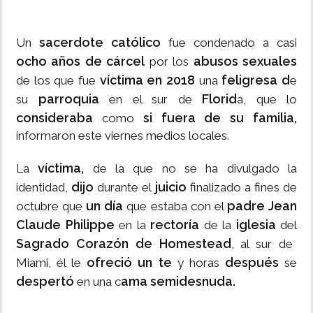
sacerdote católico
Un
fue condenado a casi
ocho años de cárcel
abusos sexuales
por los
víctima en 2018
feligresa d
de los que fue
una
e
parroquia
Florid
su
en el sur de
a, que lo
consideraba
si fuera de su familia,
como
informaron este viernes medios locales.
víctima,
La
de la que no se ha divulgado la
dijo
juicio
identidad,
durante el
finalizado a fines de
un día
padre Jean
octubre que
que estaba con el
Claude
Philippe
rectoría
iglesia
en la
de la
del
Sagrado Corazón de Homestead
, al sur de
ofreció un te
después
Miami, él le
y horas
se
despertó
ama semidesnuda.
en una c