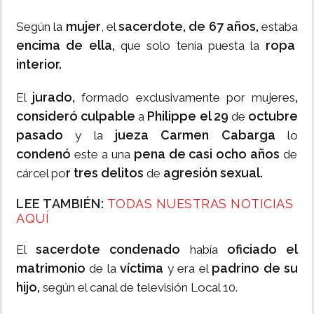
mujer
sacerdote, de 67 años,
Según la
, el
estaba
encima de ella,
ropa
que solo tenía puesta la
interior.
jurado,
,
El
formado exclusivamente por mujeres
consideró culpable
Philippe el 29
octubre
a
de
pasado
jueza Carmen Cabarga
y la
lo
condenó
pena de casi ocho años
este a una
de
r tres delitos
agresión sexual.
cárcel po
de
LEE TAMBIÉN:
TODAS NUESTRAS NOTICIAS
AQUÍ
sacerdote condenado
oficiado el
El
había
matrimonio
víctima
padrino de su
de la
y era el
hijo,
según el canal de televisión Local 10.