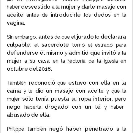
desvestido
mujer
y darle masaje con
haber
a la
aceite
introducirle
dedos
antes de
los
en la
vagina.
antes
jurado
declarara
Sin embargo,
de que el
lo
culpable
sacerdote
, el
tomó el estrado para
defenderse él mismo
admitió que invitó
y
a la
mujer
casa
a su
en la rectoría de la iglesia en
octubre del 2018.
reconoció
estuvo con ella en la
También
que
cama
dio un masaje con aceit
y le
e y que la
r sólo tenía puesta
ropa interior
muje
su
, pero
negó
drogado con un té
haberla
y haber
abusado de ella.
negó haber penetrado
Philippe también
a la