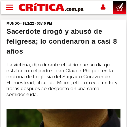
Pasar al contenido principal
MUNDO - 18/2/22 - 03:15 PM
buscar
Sacerdote drogó y abusó de
feligresa; lo condenaron a casi 8
SUCESOS
años
NACIONAL
La víctima, dijo durante el juicio que un día que
estaba con el padre Jean Claude Philippe en la
POLÍTICA
rectoría de la iglesia del Sagrado Corazón de
Homestead, al sur de Miami, él le ofreció un te y
horas después se despertó en una cama
SHOW
semidesnuda.
DEPORTES
MUNDO