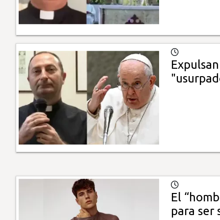
Expulsan
"usurpad
El “homb
para ser