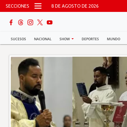
Pasar al contenido principal
SECCIONES
8 DE AGOSTO DE 2026
buscar
SUCESOS
NACIONAL
SHOW
DEPORTES
MUNDO
Sucesos
Nacional
Política
Show
Deportes
Mundo