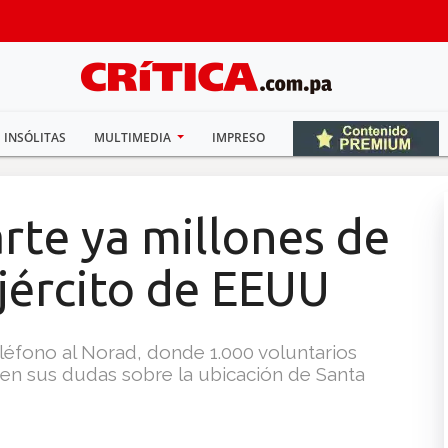
INSÓLITAS
MULTIMEDIA
IMPRESO
rte ya millones de
jército de EEUU
léfono al Norad, donde 1.000 voluntarios
n sus dudas sobre la ubicación de Santa