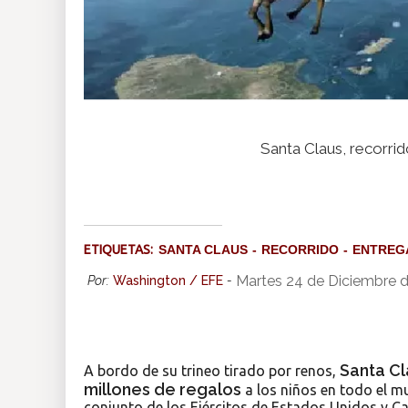
Santa Claus, recorri
ETIQUETAS:
SANTA CLAUS
RECORRIDO
ENTREG
Martes 24 de Diciembre 
Por:
Washington / EFE
-
Santa Cl
A bordo de su trineo tirado por renos,
millones de regalos
a los niños en todo el m
conjunto de los Ejércitos de Estados Unidos y C