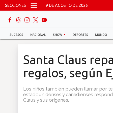
Pasar al contenido principal
SECCIONES
9 DE AGOSTO DE 2026
buscar
SUCESOS
NACIONAL
SHOW
DEPORTES
MUNDO
Sucesos
Nacional
Santa Claus repa
Política
regalos, según E
Show
Los niños también pueden llamar por te
Deportes
estadounidenses y canadienses responde
Claus y sus orígenes.
Mundo