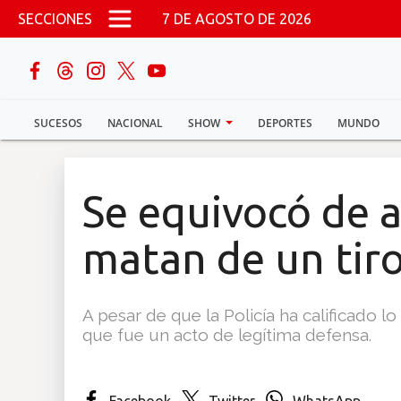
Pasar al contenido principal
SECCIONES
7 DE AGOSTO DE 2026
buscar
SUCESOS
NACIONAL
SHOW
DEPORTES
MUNDO
Sucesos
Nacional
Se equivocó de 
Política
matan de un tir
Show
A pesar de que la Policía ha calificado l
Deportes
que fue un acto de legítima defensa.
Mundo
Facebook
Twitter
WhatsApp