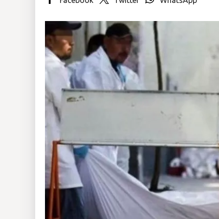
Insólitas
Multimedia
Impreso