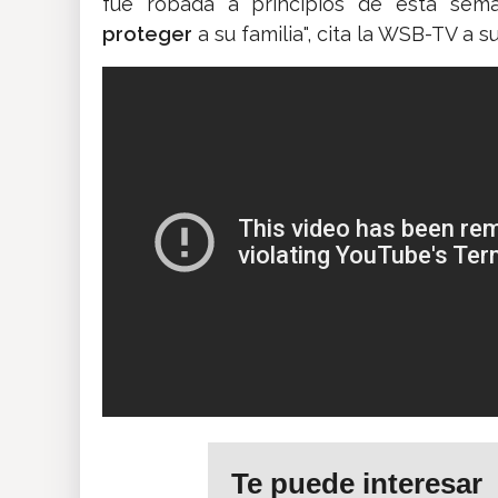
fue robada a principios de esta sem
proteger
a su familia", cita la WSB-TV a s
Te puede interesar