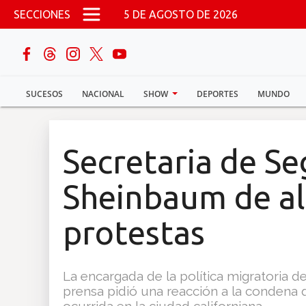
Pasar al contenido principal
SECCIONES
5 DE AGOSTO DE 2026
buscar
SUCESOS
NACIONAL
SHOW
DEPORTES
MUNDO
Sucesos
Nacional
Secretaria de Se
Política
Sheinbaum de al
Show
protestas
Deportes
La encargada de la política migratoria 
prensa pidió una reacción a la condena 
Mundo
ocurrida en la ciudad californiana.