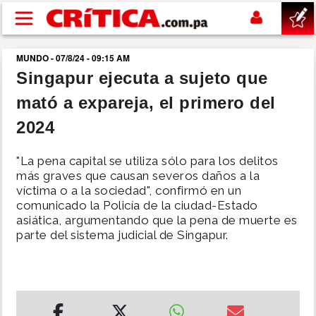
Pasar al contenido principal
MUNDO - 07/8/24 - 09:15 AM
buscar
Singapur ejecuta a sujeto que
mató a expareja, el primero del
SUCESOS
2024
NACIONAL
"La pena capital se utiliza sólo para los delitos
más graves que causan severos daños a la
POLÍTICA
víctima o a la sociedad", confirmó en un
comunicado la Policía de la ciudad-Estado
asiática, argumentando que la pena de muerte es
SHOW
parte del sistema judicial de Singapur.
DEPORTES
MUNDO