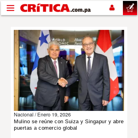
Pasar al contenido principal
buscar
SUCESOS
NACIONAL
POLÍTICA
SHOW
Nacional /
Enero 19, 2026
DEPORTES
Mulino se reúne con Suiza y Singapur y abre
puertas a comercio global
MUNDO