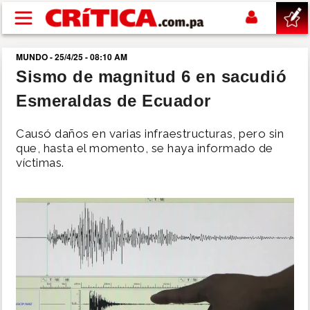
Pasar al contenido principal
MUNDO - 25/4/25 - 08:10 AM
buscar
Sismo de magnitud 6 en sacudió
Esmeraldas de Ecuador
SUCESOS
Causó daños en varias infraestructuras, pero sin
NACIONAL
que, hasta el momento, se haya informado de
víctimas.
POLÍTICA
SHOW
DEPORTES
MUNDO