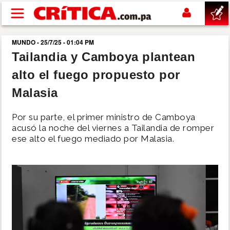
Pasar al contenido principal
MUNDO - 25/7/25 - 01:04 PM
buscar
Tailandia y Camboya plantean
alto el fuego propuesto por
SUCESOS
Malasia
NACIONAL
Por su parte, el primer ministro de Camboya
acusó la noche del viernes a Tailandia de romper
POLÍTICA
ese alto el fuego mediado por Malasia.
SHOW
DEPORTES
MUNDO