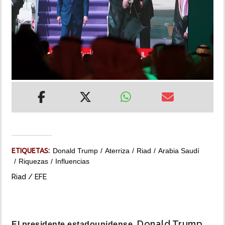
INSÓLITAS
MULTIMEDIA
IMPRESO
ETIQUETAS:
Donald Trump
Aterriza
Riad
Arabia Saudí
Riquezas
Influencias
Riad / EFE
Donald Trump
El presidente estadounidense,
,