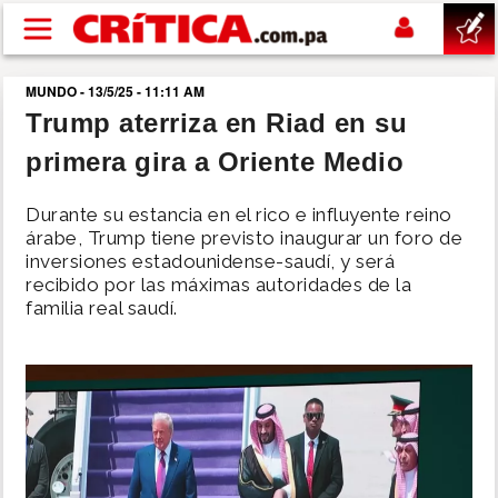
Pasar al contenido principal
MUNDO - 13/5/25 - 11:11 AM
buscar
Trump aterriza en Riad en su
primera gira a Oriente Medio
SUCESOS
Durante su estancia en el rico e influyente reino
NACIONAL
árabe, Trump tiene previsto inaugurar un foro de
inversiones estadounidense-saudí, y será
recibido por las máximas autoridades de la
POLÍTICA
familia real saudí.
SHOW
DEPORTES
MUNDO