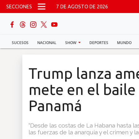
Pasar al contenido principal
SECCIONES
7 DE AGOSTO DE 2026
buscar
SUCESOS
NACIONAL
SHOW
DEPORTES
MUNDO
Sucesos
Nacional
Trump lanza ame
Política
mete en el baile
Show
Panamá
Deportes
“Desde las costas de La Habana hasta la
las fuerzas de la anarquía y el crimen y la
Mundo