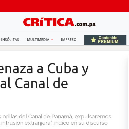
INSÓLITAS
MULTIMEDIA
IMPRESO
naza a Cuba y
 al Canal de
s orillas del Canal de Panamá, expulsaremos
 intrusión extranjera”, indicó en su discurso.