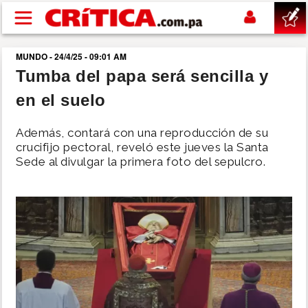
Pasar al contenido principal
MUNDO - 24/4/25 - 09:01 AM
buscar
Tumba del papa será sencilla y
en el suelo
SUCESOS
Además, contará con una reproducción de su
NACIONAL
crucifijo pectoral, reveló este jueves la Santa
Sede al divulgar la primera foto del sepulcro.
POLÍTICA
SHOW
DEPORTES
MUNDO