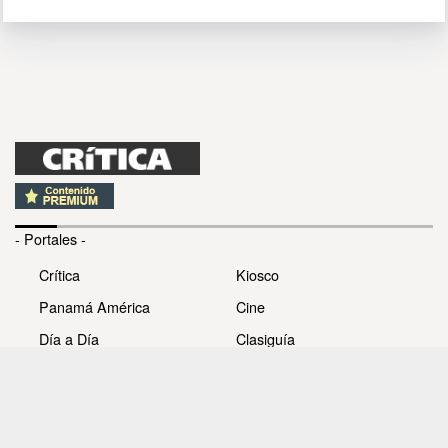
- Portales -
Crítica
Kiosco
Panamá América
Cine
Día a Día
Clasiguía
Mujer
Prémiate
Recetas
Impresora Pacífico