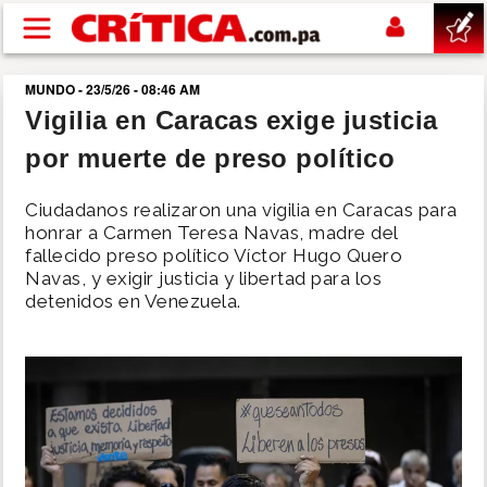
Pasar al contenido principal
MUNDO - 23/5/26 - 08:46 AM
buscar
Vigilia en Caracas exige justicia
por muerte de preso político
SUCESOS
Ciudadanos realizaron una vigilia en Caracas para
NACIONAL
honrar a Carmen Teresa Navas, madre del
fallecido preso político Víctor Hugo Quero
Navas, y exigir justicia y libertad para los
POLÍTICA
detenidos en Venezuela.
SHOW
DEPORTES
MUNDO